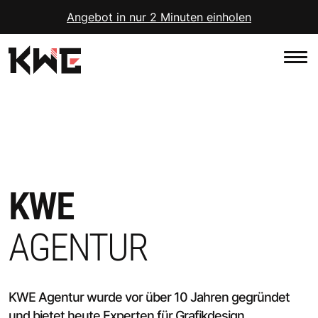
Skip
Angebot in nur 2 Minuten einholen
to
content
KWE
AGENTUR
KWE Agentur wurde vor über 10 Jahren gegründet
und bietet heute Experten für Grafikdesign,